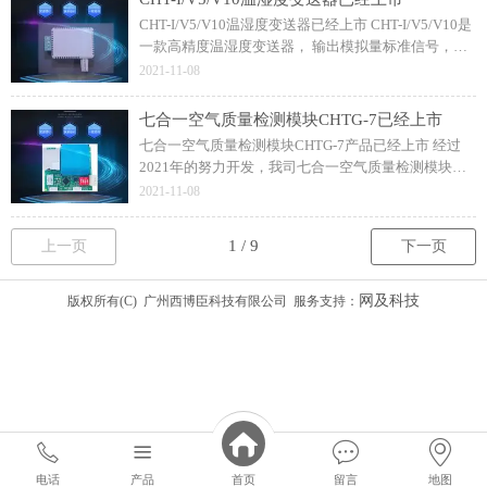
CHT-I/V5/V10温湿度变送器已经上市 CHT-I/V5/V10是
一款高精度温湿度变送器， 输出模拟量标准信号，温
湿度一体。使用瑞士进口二代传感器探头，保证了产
2021-11-08
品的优异测量性能。/product.html?
七合一空气质量检测模块CHTG-7已经上市
七合一空气质量检测模块CHTG-7产品已经上市 经过
2021年的努力开发，我司七合一空气质量检测模块
CHTG-7已经上市，欢迎大家咨询了解！可对所处环境
2021-11-08
进行实时全面检测，具有良好的稳定性，非常方便客
户使用。
上一页
下一页
网及科技
版权所有(C) 广州西博臣科技有限公司 服务支持：
电话
产品
留言
地图
首页