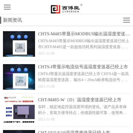
新闻资讯
CHTS-M485带显示MODBUS输出温湿度变送器已经上市
CHTS-M485带显示MODBUS输出温湿度变送器已经上
市CHTS-M485是一款超低功耗系列温湿度变送器，平
均功耗不足0.02W，功耗不到同类产品的十分之一。使
2021-11-08
用瑞士进口二代传感器探头，保证了产品的优异测量
性能。
CHTS-I带显示电流信号温湿度变送器已经上市
CHTS-I带显示温湿度变送器已经上市 CHTS-I是一款高
精度温湿度变送器， 输出4～20mA标准电流信号，温
湿度一体。使用瑞士进口二代传感器探头，保证了产
2021-11-08
品的优异测量性能。/product.html?
CHT-M485-W（D）温湿度变送器已经上市
实时，稳定地监控温湿度环境的变化。该产品具有体
积小，安装方便等特点，传感器性能可靠，使用寿命
长，响应速度快。/product.html?pdfCHT-M485-
2021-11-08
W（D） MODBUS RTU通讯协议说明.
CHT-I/V5/V10温湿度变送器已经上市