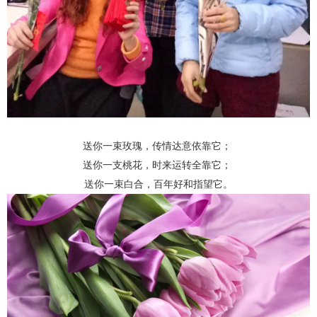
送你一束玫瑰，传情达意依靠它；
送你一支桃花，时来运转全靠它；
送你一束白合，百年好和指望它。