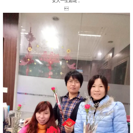
女人一生如花，
